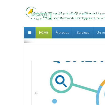
HOME
À propos
Services
Unive