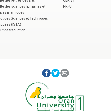
lté des lettres,des arts
CERIST
lté des sciences humaines et
PRFU
nces islamiques
itut des Sciences et Techniques
iquées (ISTA)
itut de traduction