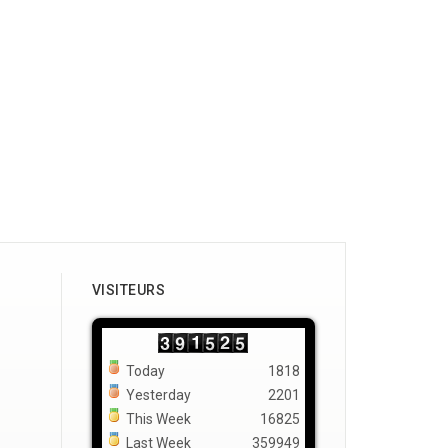
VISITEURS
Today
1818
Yesterday
2201
This Week
16825
Last Week
359949