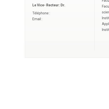
Facu
Le Vice- Recteur:
Dr.
Facu
scie
Téléphone :
Inst
Email :
Appl
Inst