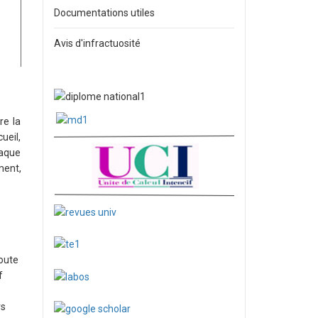
Documentations utiles
Avis d'infractuosité
re la
ueil,
haque
ment,
toute
f
rs